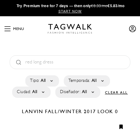
·
Try
Premium
free for 7 days — then only
€8.33/mo
€5.83/mo
START NOW
MENU
Tipo:
All
Temporada:
All
Ciudad:
All
Diseñador:
All
CLEAR ALL
LANVIN
FALL/WINTER 2017
LOOK 0