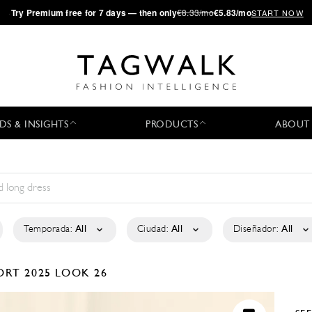
·
Try
Premium
free for 7 days — then only
€8.33/mo
€5.83/mo
START NOW
DS & INSIGHTS
PRODUCTS
ABOUT
Temporada:
All
Ciudad:
All
Diseñador:
All
ORT 2025
LOOK 26