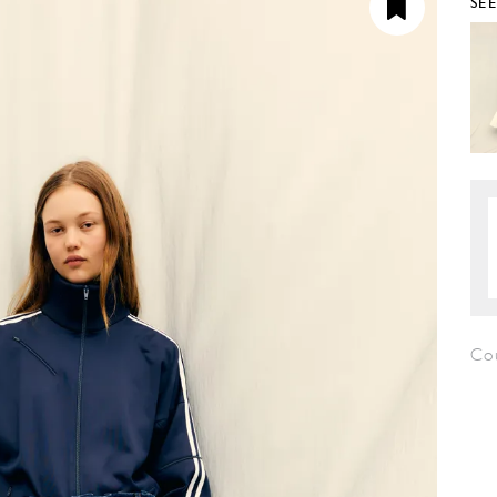
SE
Cou