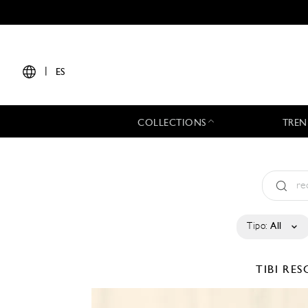
|
ES
COLLECTIONS
TREN
Tipo:
All
TIBI
RES