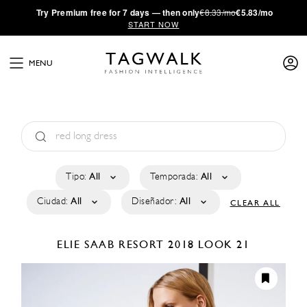
·
Try
Premium
free for 7 days — then only
€8.33/mo
€5.83/mo
START NOW
MENU
Tipo:
All
Temporada:
All
Ciudad:
All
Diseñador:
All
CLEAR ALL
ELIE SAAB
RESORT 2018
LOOK 21