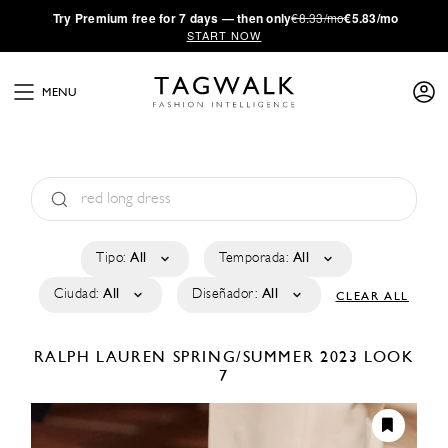
·
Try
Premium
free for 7 days — then only
€8.33/mo
€5.83/mo
START NOW
MENU
Tipo:
All
Temporada:
All
Ciudad:
All
Diseñador:
All
CLEAR ALL
RALPH LAUREN
SPRING/SUMMER 2023
LOOK
7