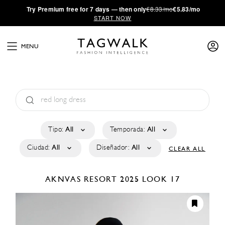
·
Try
Premium
free for 7 days — then only
€8.33/mo
€5.83/mo
START NOW
MENU
Tipo:
All
Temporada:
All
Ciudad:
All
Diseñador:
All
CLEAR ALL
AKNVAS
RESORT 2025
LOOK 17