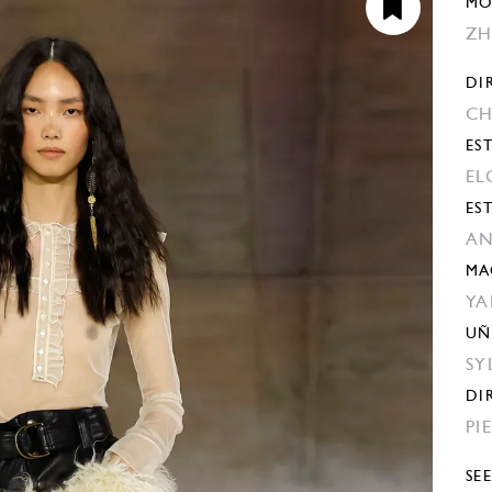
MO
ZH
DI
CH
EST
EL
ES
AN
MA
YA
UÑ
SY
DI
PI
SE