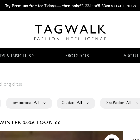
·
Try
Premium
free for 7 days — then only
€8.33/mo
€5.83/mo
START NOW
DS & INSIGHTS
PRODUCTS
ABOUT
Temporada:
All
Ciudad:
All
Diseñador:
All
/WINTER 2026
LOOK 33