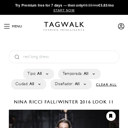
·
Try
Premium
free for 7 days — then only
€8.33/mo
€5.83/mo
START NOW
MENU
Tipo:
All
Temporada:
All
Ciudad:
All
Diseñador:
All
CLEAR ALL
NINA RICCI
FALL/WINTER 2016
LOOK 11