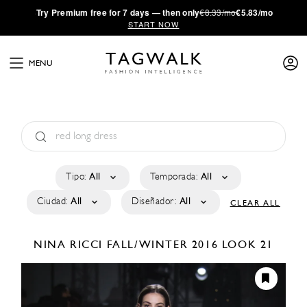
·
Try
Premium
free for 7 days — then only
€8.33/mo
€5.83/mo
START NOW
MENU
Tipo:
All
Temporada:
All
Ciudad:
All
Diseñador:
All
CLEAR ALL
NINA RICCI
FALL/WINTER 2016
LOOK 21