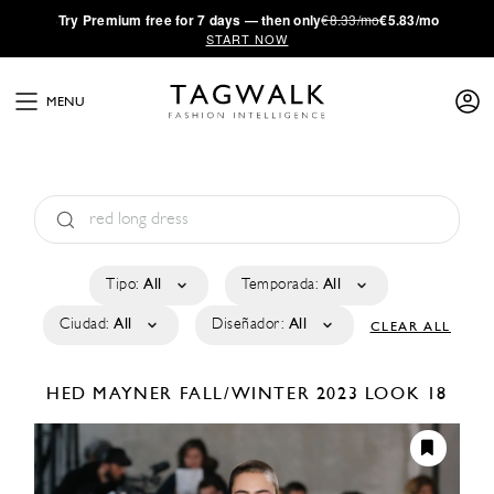
·
Try
Premium
free for 7 days — then only
€8.33/mo
€5.83/mo
START NOW
MENU
Tipo:
All
Temporada:
All
Ciudad:
All
Diseñador:
All
CLEAR ALL
HED MAYNER
FALL/WINTER 2023
LOOK 18