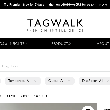
·
Try
Premium
free for 7 days — then only
€8.33/mo
€5.83/mo
START NOW
DS & INSIGHTS
PRODUCTS
ABOUT
Temporada:
All
Ciudad:
All
Diseñador:
All
/SUMMER 2025
LOOK 3