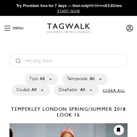
·
Try
Premium
free for 7 days — then only
€8.33/mo
€5.83/mo
START NOW
MENU
Tipo:
All
Temporada:
All
Ciudad:
All
Diseñador:
All
CLEAR ALL
TEMPERLEY LONDON
SPRING/SUMMER 2018
LOOK 15