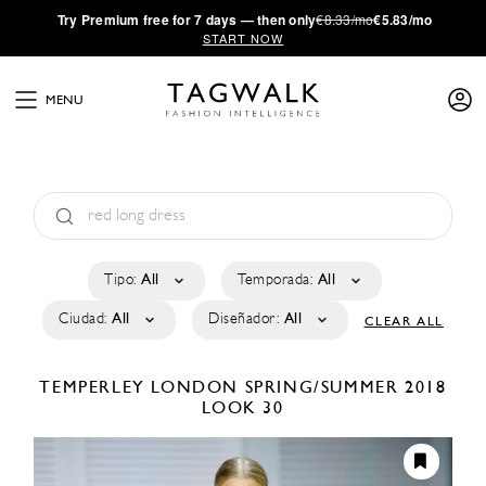
·
Try
Premium
free for 7 days — then only
€8.33/mo
€5.83/mo
START NOW
MENU
Tipo:
All
Temporada:
All
Ciudad:
All
Diseñador:
All
CLEAR ALL
TEMPERLEY LONDON
SPRING/SUMMER 2018
LOOK 30