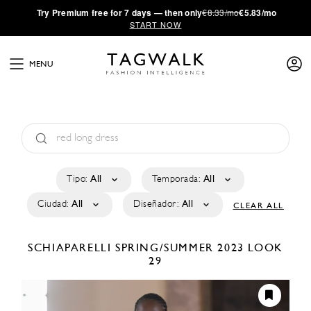
·
Try
Premium
free for 7 days — then only
€8.33/mo
€5.83/mo
START NOW
MENU
Tipo:
All
Temporada:
All
Ciudad:
All
Diseñador:
All
CLEAR ALL
SCHIAPARELLI
SPRING/SUMMER 2023
LOOK
29