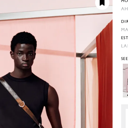
MO
AH
DI
MA
EST
LA
SE