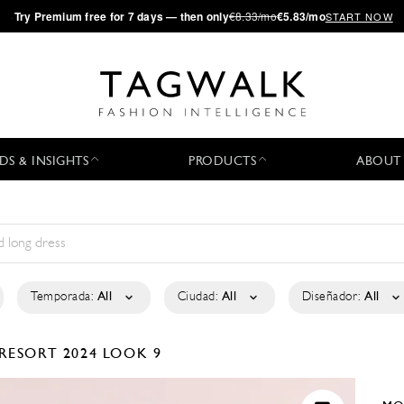
·
Try
Premium
free for 7 days — then only
€8.33/mo
€5.83/mo
START NOW
DS & INSIGHTS
PRODUCTS
ABOUT
Temporada:
All
Ciudad:
All
Diseñador:
All
RESORT 2024
LOOK 9