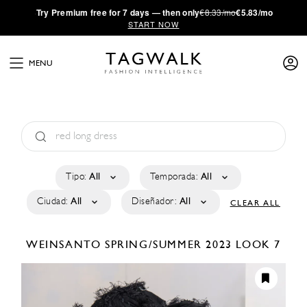
·
Try
Premium
free for 7 days — then only
€8.33/mo
€5.83/mo
START NOW
MENU
Tipo:
All
Temporada:
All
Ciudad:
All
Diseñador:
All
CLEAR ALL
WEINSANTO
SPRING/SUMMER 2023
LOOK 7