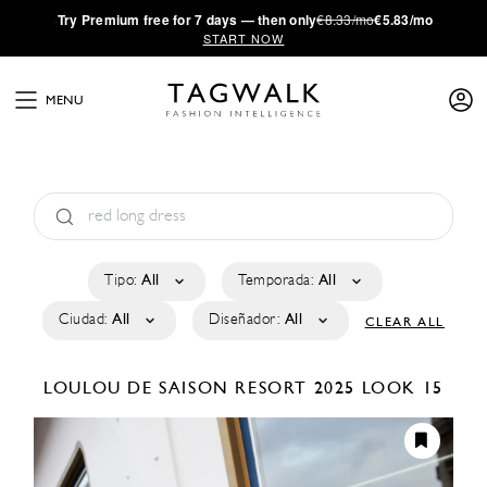
·
Try
Premium
free for 7 days — then only
€8.33/mo
€5.83/mo
START NOW
MENU
Tipo:
All
Temporada:
All
Ciudad:
All
Diseñador:
All
CLEAR ALL
LOULOU DE SAISON
RESORT 2025
LOOK 15