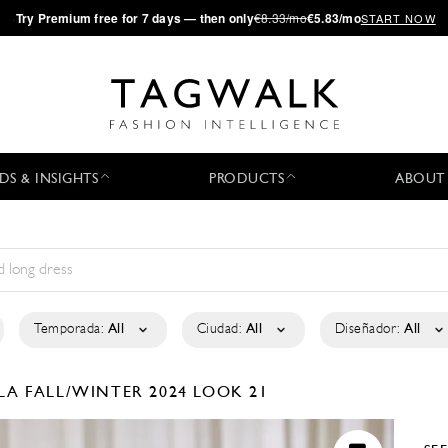
·
Try
Premium
free for 7 days — then only
€8.33/mo
€5.83/mo
START NOW
DS & INSIGHTS
PRODUCTS
ABOUT
Temporada:
All
Ciudad:
All
Diseñador:
All
ELA
FALL/WINTER 2024
LOOK 21