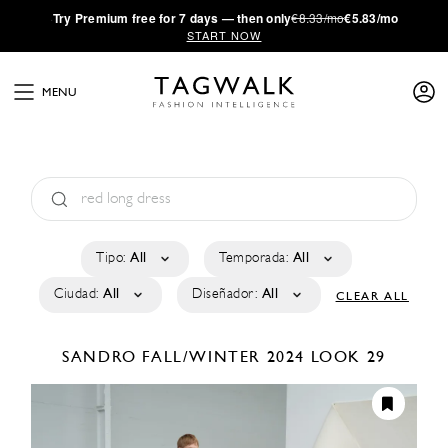
·
Try
Premium
free for 7 days — then only
€8.33/mo
€5.83/mo
START NOW
MENU
Tipo:
All
Temporada:
All
Ciudad:
All
Diseñador:
All
CLEAR ALL
SANDRO
FALL/WINTER 2024
LOOK 29