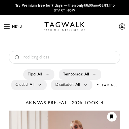
·
Try
Premium
free for 7 days — then only
€8.33/mo
€5.83/mo
START NOW
MENU
Tipo:
All
Temporada:
All
Ciudad:
All
Diseñador:
All
CLEAR ALL
AKNVAS
PRE-FALL 2025
LOOK 4