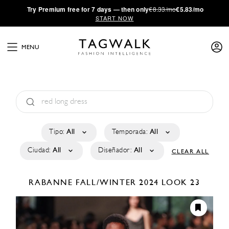
·
Try
Premium
free for 7 days — then only
€8.33/mo
€5.83/mo
START NOW
MENU
Tipo:
All
Temporada:
All
Ciudad:
All
Diseñador:
All
CLEAR ALL
RABANNE
FALL/WINTER 2024
LOOK 23