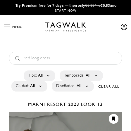
·
Try
Premium
free for 7 days — then only
€8.33/mo
€5.83/mo
START NOW
MENU
Tipo:
All
Temporada:
All
Ciudad:
All
Diseñador:
All
CLEAR ALL
MARNI
RESORT 2023
LOOK 13