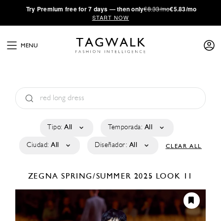
·
Try
Premium
free for 7 days — then only
€8.33/mo
€5.83/mo
START NOW
MENU
Tipo:
All
Temporada:
All
Ciudad:
All
Diseñador:
All
CLEAR ALL
ZEGNA
SPRING/SUMMER 2025
LOOK 11