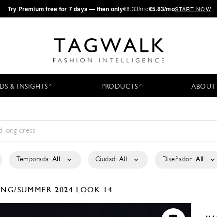
·
Try
Premium
free for 7 days — then only
€8.33/mo
€5.83/mo
START NOW
DS & INSIGHTS
PRODUCTS
ABOUT
Temporada:
All
Ciudad:
All
Diseñador:
All
ING/SUMMER 2024
LOOK 14