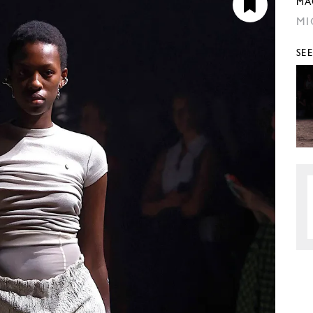
MA
MI
SE