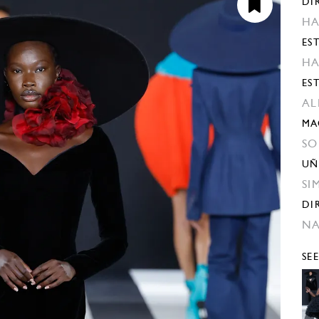
DI
HA
EST
HA
ES
AL
MA
SO
UÑ
SI
DI
N
SE