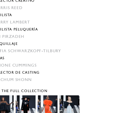
RECTOR CREATIVO
RRIS REED
ILISTA
RRY LAMBERT
TILISTA PELUQUERÍA
I PIRZADEH
QUILLAJE
FIA SCHWARZKOPF-TILBURY
AS
MONE CUMMINGS
RECTOR DE CASTING
ACHUM SHONN
E THE FULL COLLECTION