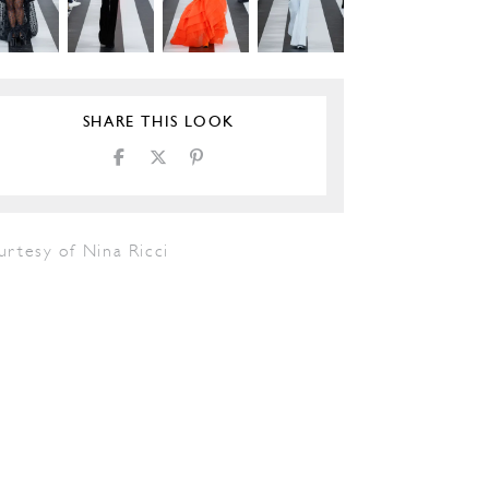
SHARE THIS LOOK
urtesy of Nina Ricci