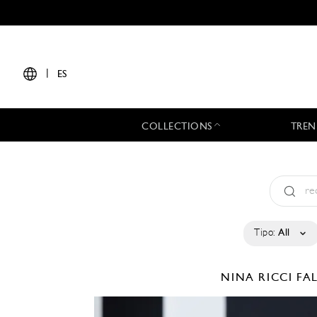
|
ES
COLLECTIONS
TREN
Tipo:
All
NINA RICCI
FA