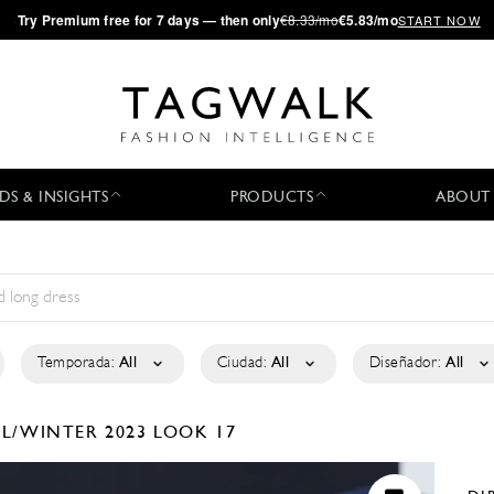
·
Try
Premium
free for 7 days — then only
€8.33/mo
€5.83/mo
START NOW
DS & INSIGHTS
PRODUCTS
ABOUT
Temporada:
All
Ciudad:
All
Diseñador:
All
LL/WINTER 2023
LOOK 17