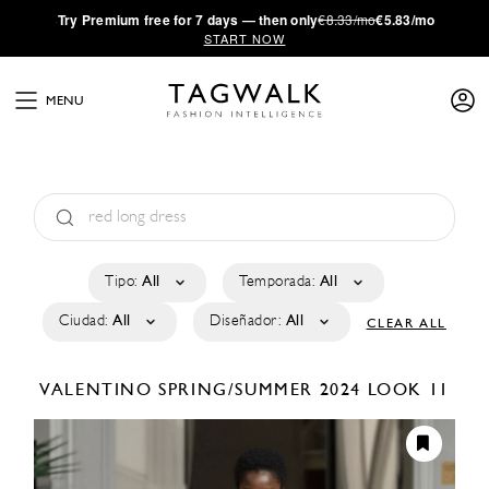
·
Try
Premium
free for 7 days — then only
€8.33/mo
€5.83/mo
START NOW
MENU
Tipo:
All
Temporada:
All
Ciudad:
All
Diseñador:
All
CLEAR ALL
VALENTINO
SPRING/SUMMER 2024
LOOK 11