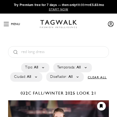
·
Try
Premium
free for 7 days — then only
€8.33/mo
€5.83/mo
START NOW
MENU
Tipo:
All
Temporada:
All
Ciudad:
All
Diseñador:
All
CLEAR ALL
032C
FALL/WINTER 2025
LOOK 21