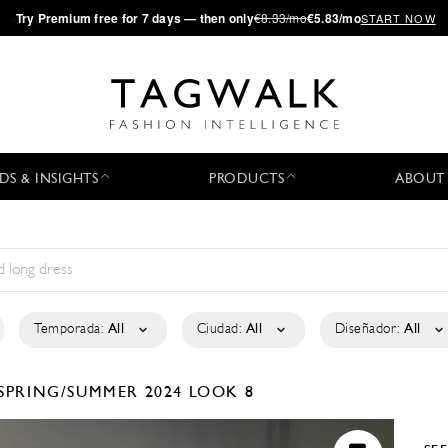
·
Try
Premium
free for 7 days — then only
€8.33/mo
€5.83/mo
START NOW
DS & INSIGHTS
PRODUCTS
ABOUT
Temporada:
All
Ciudad:
All
Diseñador:
All
SPRING/SUMMER 2024
LOOK 8