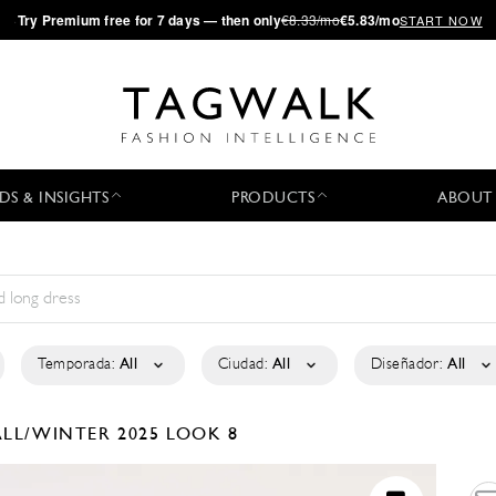
·
Try
Premium
free for 7 days — then only
€8.33/mo
€5.83/mo
START NOW
DS & INSIGHTS
PRODUCTS
ABOUT
Temporada:
All
Ciudad:
All
Diseñador:
All
ALL/WINTER 2025
LOOK 8