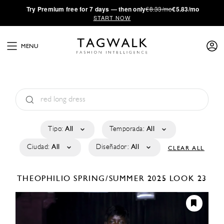
·
Try
Premium
free for 7 days — then only
€8.33/mo
€5.83/mo
START NOW
MENU
Tipo:
All
Temporada:
All
Ciudad:
All
Diseñador:
All
CLEAR ALL
THEOPHILIO
SPRING/SUMMER 2025
LOOK 23