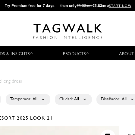
·
Try
Premium
free for 7 days — then only
€8.33/mo
€5.83/mo
START NOW
DS & INSIGHTS
PRODUCTS
ABOUT
Temporada:
All
Ciudad:
All
Diseñador:
All
ESORT 2025
LOOK 21