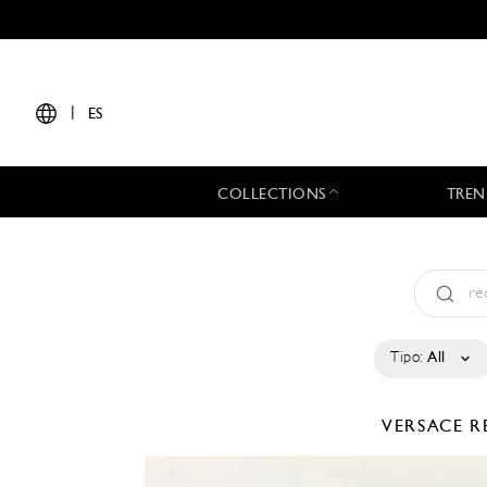
|
ES
COLLECTIONS
TREN
Tipo:
All
VERSACE
R