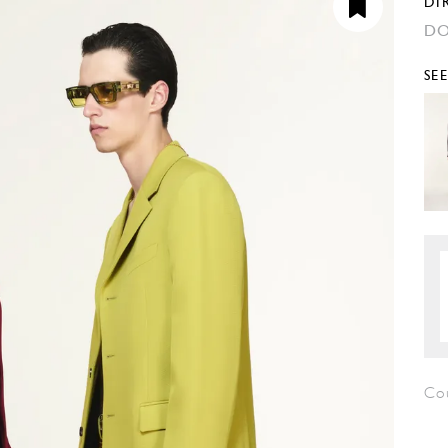
DI
DO
SE
Co