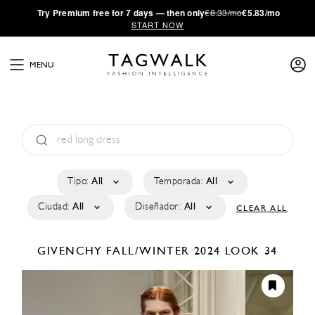
·
Try
Premium
free for 7 days — then only
€8.33/mo
€5.83/mo
START NOW
MENU
Tipo:
All
Temporada:
All
Ciudad:
All
Diseñador:
All
CLEAR ALL
GIVENCHY
FALL/WINTER 2024
LOOK 34