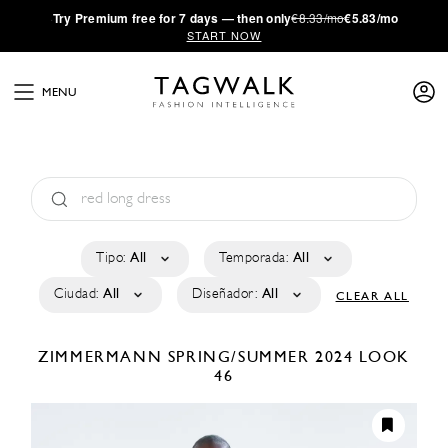
·
Try
Premium
free for 7 days — then only
€8.33/mo
€5.83/mo
START NOW
MENU
Tipo:
All
Temporada:
All
Ciudad:
All
Diseñador:
All
CLEAR ALL
ZIMMERMANN
SPRING/SUMMER 2024
LOOK
46