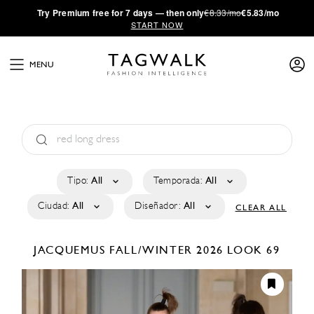
·
Try
Premium
free for 7 days — then only
€8.33/mo
€5.83/mo
START NOW
MENU
Tipo:
All
Temporada:
All
Ciudad:
All
Diseñador:
All
CLEAR ALL
JACQUEMUS
FALL/WINTER 2026
LOOK 69