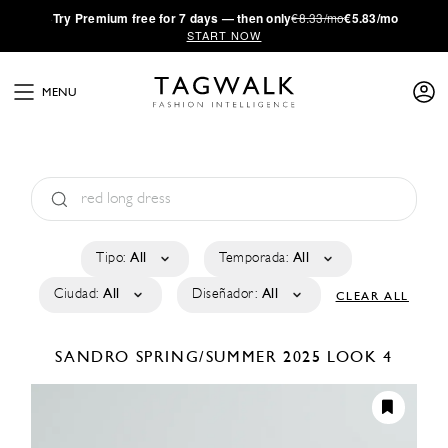
·
Try
Premium
free for 7 days — then only
€8.33/mo
€5.83/mo
START NOW
MENU
Tipo:
All
Temporada:
All
Ciudad:
All
Diseñador:
All
CLEAR ALL
SANDRO
SPRING/SUMMER 2025
LOOK 4