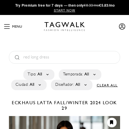
·
Try
Premium
free for 7 days — then only
€8.33/mo
€5.83/mo
START NOW
MENU
Tipo:
All
Temporada:
All
Ciudad:
All
Diseñador:
All
CLEAR ALL
ECKHAUS LATTA
FALL/WINTER 2024
LOOK
29