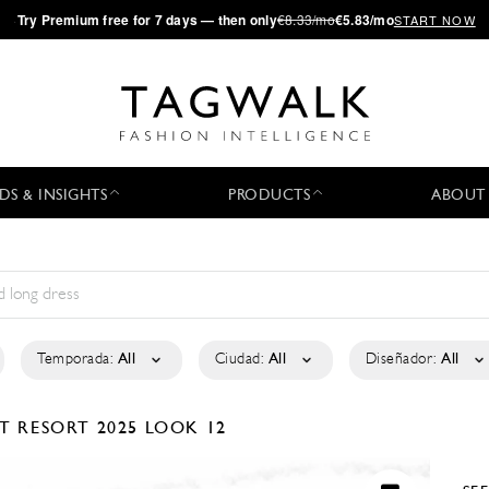
·
Try
Premium
free for 7 days — then only
€8.33/mo
€5.83/mo
START NOW
DS & INSIGHTS
PRODUCTS
ABOUT
Temporada:
All
Ciudad:
All
Diseñador:
All
NT
RESORT 2025
LOOK 12