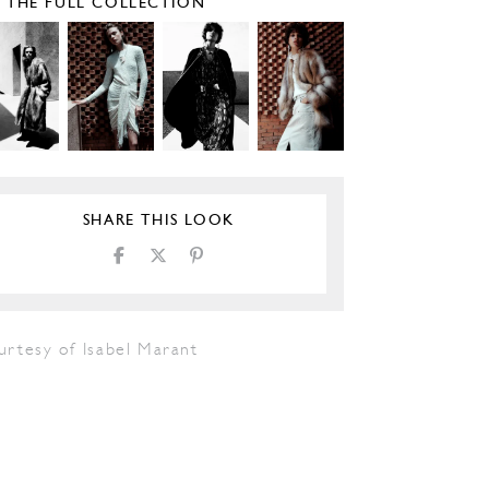
E THE FULL COLLECTION
SHARE THIS LOOK
urtesy of Isabel Marant