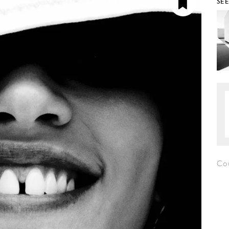
SE
Co