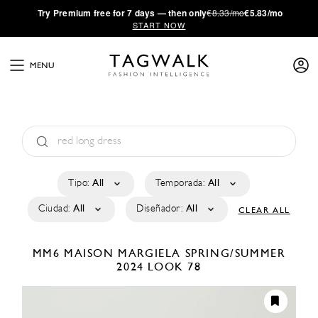
·
Try
Premium
free for 7 days — then only
€8.33/mo
€5.83/mo
START NOW
MENU
Tipo:
All
Temporada:
All
Ciudad:
All
Diseñador:
All
CLEAR ALL
MM6 MAISON MARGIELA
SPRING/SUMMER
2024
LOOK 78