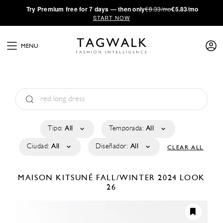
·
Try
Premium
free for 7 days — then only
€8.33/mo
€5.83/mo
START NOW
MENU
Tipo:
All
Temporada:
All
Ciudad:
All
Diseñador:
All
CLEAR ALL
MAISON KITSUNÉ
FALL/WINTER 2024
LOOK
26