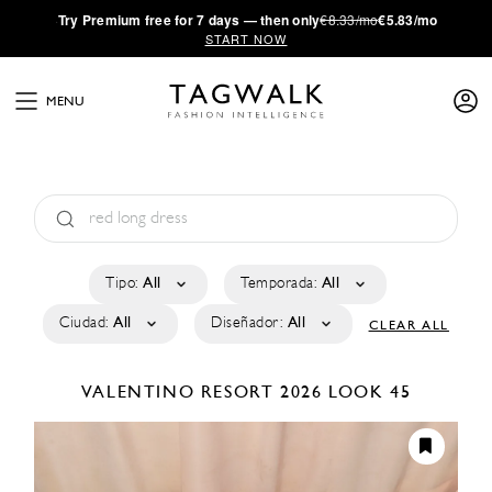
·
Try
Premium
free for 7 days — then only
€8.33/mo
€5.83/mo
START NOW
MENU
Tipo:
All
Temporada:
All
Ciudad:
All
Diseñador:
All
CLEAR ALL
VALENTINO
RESORT 2026
LOOK 45