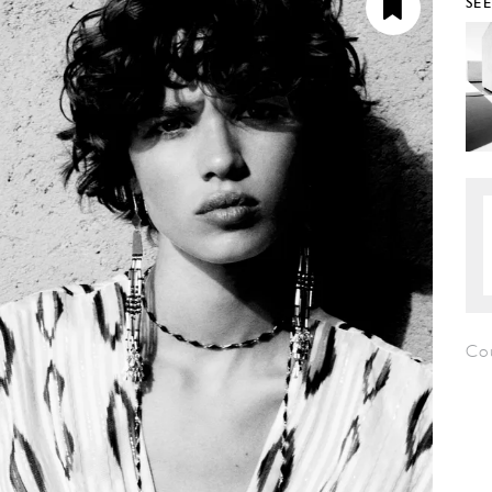
SE
Co