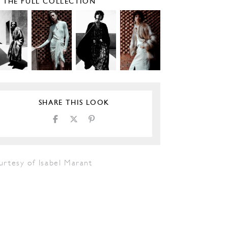
E THE FULL COLLECTION
SHARE THIS LOOK
urtesy of Isabel Marant