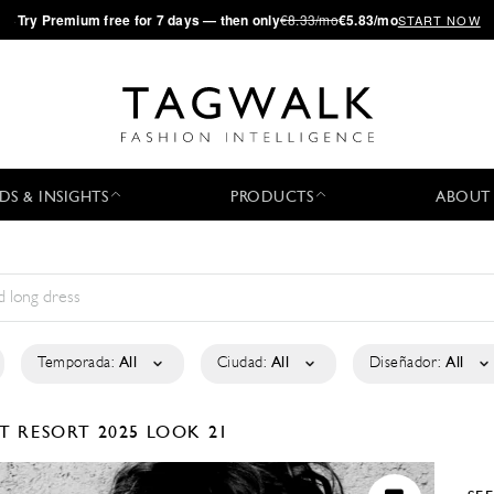
·
Try
Premium
free for 7 days — then only
€8.33/mo
€5.83/mo
START NOW
DS & INSIGHTS
PRODUCTS
ABOUT
Temporada:
All
Ciudad:
All
Diseñador:
All
NT
RESORT 2025
LOOK 21