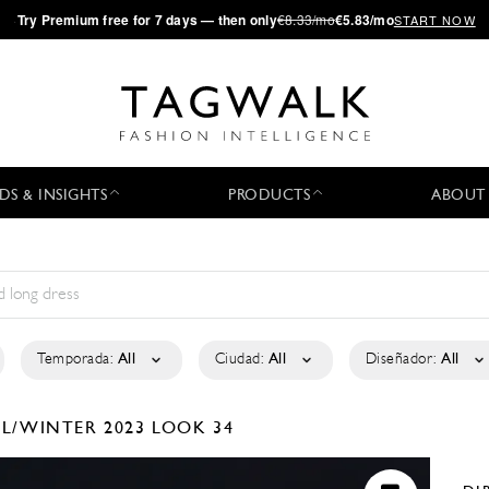
·
Try
Premium
free for 7 days — then only
€8.33/mo
€5.83/mo
START NOW
DS & INSIGHTS
PRODUCTS
ABOUT
Temporada:
All
Ciudad:
All
Diseñador:
All
LL/WINTER 2023
LOOK 34