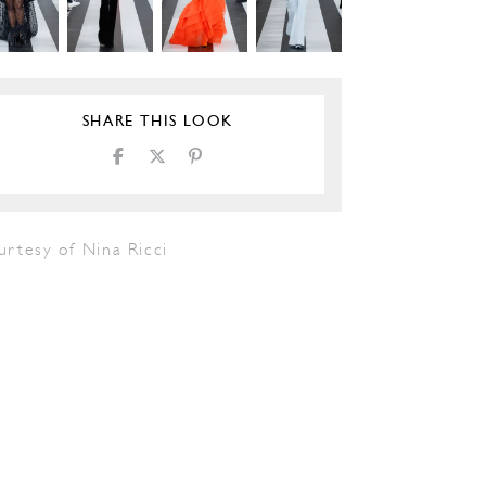
SHARE THIS LOOK
urtesy of Nina Ricci