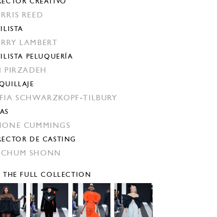
RECTOR CREATIVO
RRIS REED
ILISTA
RRY LAMBERT
TILISTA PELUQUERÍA
I PIRZADEH
QUILLAJE
FIA SCHWARZKOPF-TILBURY
AS
MONE CUMMINGS
RECTOR DE CASTING
ACHUM SHONN
E THE FULL COLLECTION