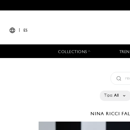
|
ES
COLLECTIONS
TREN
Tipo:
All
NINA RICCI
FA