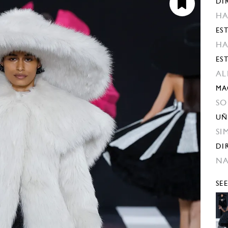
DI
HA
EST
HA
ES
AL
MA
SO
UÑ
SI
DI
N
SE