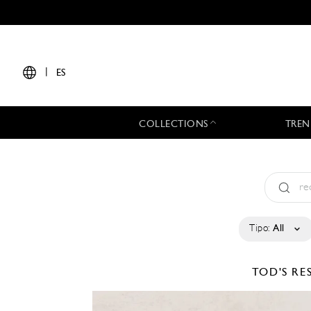
|
ES
COLLECTIONS
TREN
Tipo:
All
TOD'S
RE