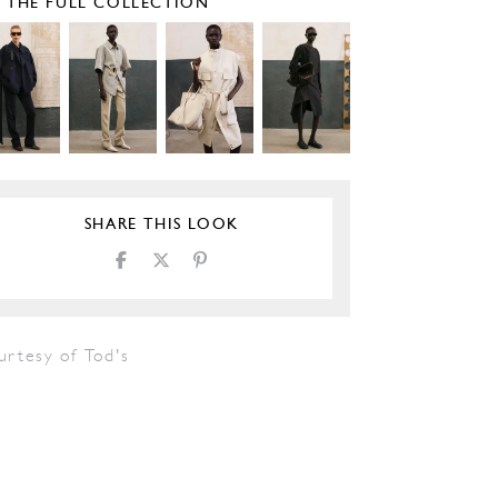
E THE FULL COLLECTION
SHARE THIS LOOK
urtesy of Tod's