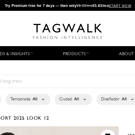
·
Try
Premium
free for 7 days — then only
€8.33/mo
€5.83/mo
START NOW
DS & INSIGHTS
PRODUCTS
ABOUT
Temporada:
All
Ciudad:
All
Diseñador:
All
SORT 2025
LOOK 12