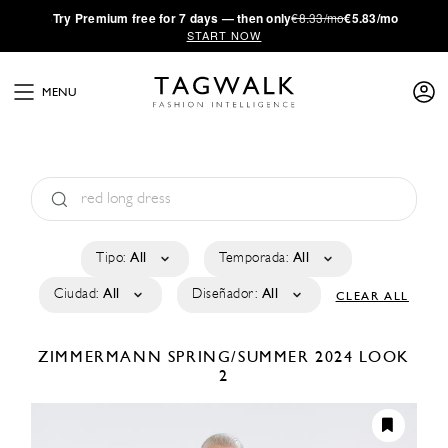
·
Try
Premium
free for 7 days — then only
€8.33/mo
€5.83/mo
START NOW
MENU
Tipo:
All
Temporada:
All
Ciudad:
All
Diseñador:
All
CLEAR ALL
ZIMMERMANN
SPRING/SUMMER 2024
LOOK
2