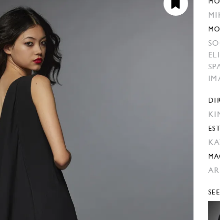
MO
MI
MO
SO
EL
SP
IM
DI
KI
EST
KA
MA
AR
SE