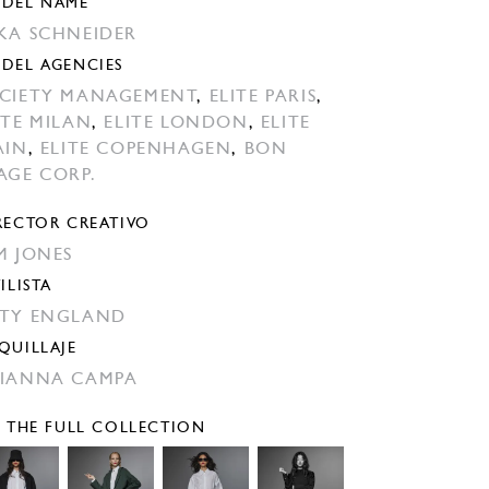
DEL NAME
KA SCHNEIDER
DEL AGENCIES
CIETY MANAGEMENT
,
ELITE PARIS
,
ITE MILAN
,
ELITE LONDON
,
ELITE
AIN
,
ELITE COPENHAGEN
,
BON
AGE CORP.
RECTOR CREATIVO
M JONES
ILISTA
TY ENGLAND
QUILLAJE
IANNA CAMPA
E THE FULL COLLECTION