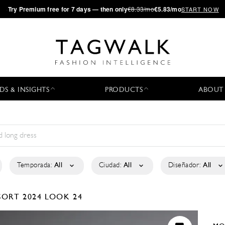
·
Try
Premium
free for 7 days — then only
€8.33/mo
€5.83/mo
START NOW
DS & INSIGHTS
PRODUCTS
ABOUT
Temporada:
All
Ciudad:
All
Diseñador:
All
SORT 2024
LOOK 24