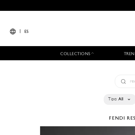
|
ES
COLLECTIONS
TREN
Tipo:
All
FENDI
RE