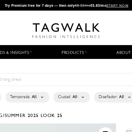
·
Try
Premium
free for 7 days — then only
€8.33/mo
€5.83/mo
START NOW
DS & INSIGHTS
PRODUCTS
ABOUT
Temporada:
All
Ciudad:
All
Diseñador:
All
G/SUMMER 2025
LOOK 25