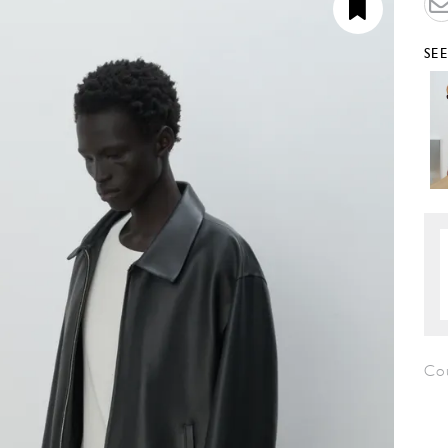
SE
Co