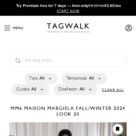
·
Try
Premium
free for 7 days — then only
€8.33/mo
€5.83/mo
START NOW
MENU
Tipo:
All
Temporada:
All
Ciudad:
All
Diseñador:
All
CLEAR ALL
MM6 MAISON MARGIELA
FALL/WINTER 2024
LOOK 30