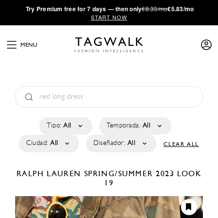
·
Try
Premium
free for 7 days — then only
€8.33/mo
€5.83/mo
START NOW
MENU
Tipo:
All
Temporada:
All
Ciudad:
All
Diseñador:
All
CLEAR ALL
RALPH LAUREN
SPRING/SUMMER 2023
LOOK
19