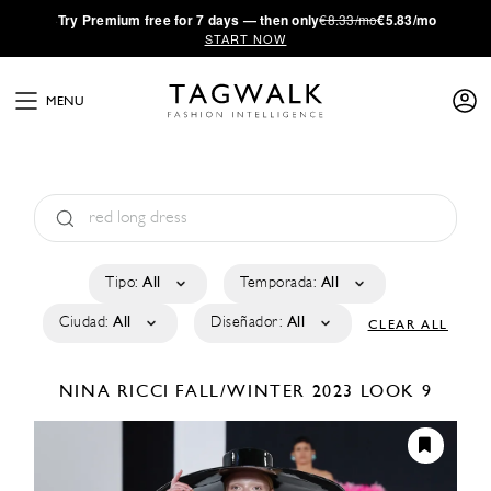
·
Try
Premium
free for 7 days — then only
€8.33/mo
€5.83/mo
START NOW
MENU
Tipo:
All
Temporada:
All
Ciudad:
All
Diseñador:
All
CLEAR ALL
NINA RICCI
FALL/WINTER 2023
LOOK 9