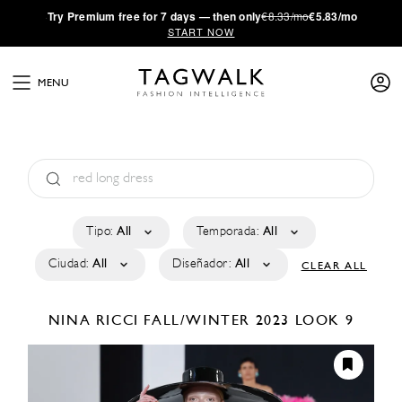
·
Try
Premium
free for 7 days — then only
€8.33/mo
€5.83/mo
START NOW
MENU
Tipo:
All
Temporada:
All
Ciudad:
All
Diseñador:
All
CLEAR ALL
NINA RICCI
FALL/WINTER 2023
LOOK 9