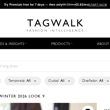
·
Try
Premium
free for 7 days — then only
€8.33/mo
€5.83/mo
START NOW
DS & INSIGHTS
PRODUCTS
ABOUT
Temporada:
All
Ciudad:
All
Diseñador:
All
WINTER 2026
LOOK 9