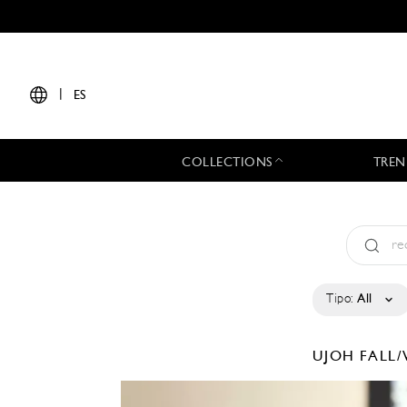
|
ES
COLLECTIONS
TREN
Tipo:
All
UJOH
FALL/